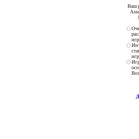
Ваш 
Assa
Оче
рас
игр
Инт
ста
игр
Игр
осо
Во
Д