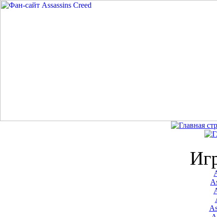
Иг
A
As
As
A