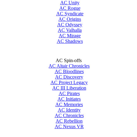
AC Unity
AC Rogue
AC Syndicate
AC Origins
AC Odyssey
AC Valhalla
AC Mirage
AC Shadows
AC Spin-offs
AC Altair Chronicles
AC Bloodlines
AC Discovery
AC Project Legacy
AC III Liberation
AC Pirates
AC Initiates
AC Memories
AC Identity
AC Chronicles
AC Rebellion
AC Nexus VR