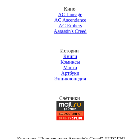
Кино
AC Lineage
AC Ascendance
AC Embers
Assassin's Creed
Истории
Книги
Комиксы
Манга
Артбуки
Энциклопедия
Счётчики
Конкурс: "Лучшая пара Assassin's Creed" [ИТОГИ]