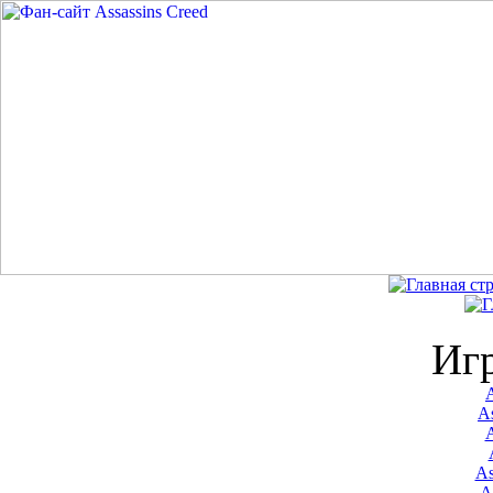
Иг
A
As
As
A