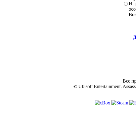
Игр
осо
Во
Д
Все пр
© Ubisoft Entertainment. Assassi