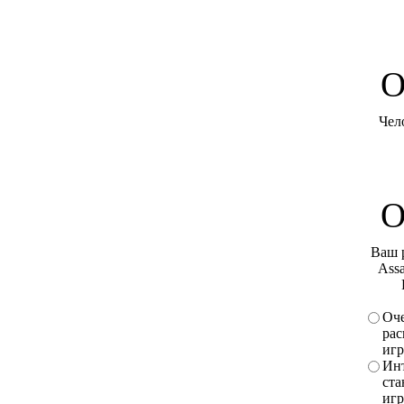
O
Чел
О
Ваш 
Assa
Оче
рас
игр
Инт
ста
игр