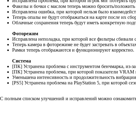
Исправлена проблема, при которой игрок мог потерять ор
Факелы и бочки с маслом теперь можно бросить/положит
Исправлена ошибка, при которой нельзя было взаимодейст
Теперь опалы не будут отображаться на карте после их сбор
Облачные сохранения теперь будут иметь конкретную под
Фоторежим
Исправлена неполадка, при которой все фильтры сбивали 
Теперь камера в фоторежиме не будет застревать в объектах
Рамки теперь отображаются и функционируют корректно.
Система
[ПК] Устранена проблема с инструментом бенчмарка, из-з
[ПК] Устранена проблема, при которой показатели VRAM
Уменьшена интенсивность и продолжительность вибрации
[PS5] Устранена проблема на PlayStation 5, при которой 
С полным списком улучшений и исправлений можно ознакомит