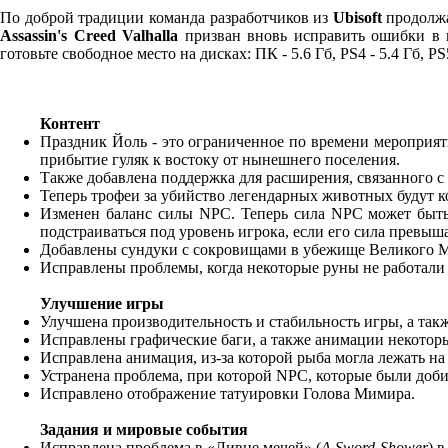
По доброй традиции команда разработчиков из
Ubisoft
продолжа
Assassin's Creed Valhalla
призван вновь исправить ошибки в и
готовьте свободное место на дисках: ПК - 5.6 Гб, PS4 - 5.4 Гб, P
Контент
Праздник Йоль - это ограниченное по времени мероприят
прибытие гуляк к востоку от нынешнего поселения.
Также добавлена поддержка для расширения, связанного с 
Теперь трофеи за убийство легендарных животных будут к
Изменен баланс силы NPC. Теперь сила NPC может быть 
подстраиваться под уровень игрока, если его сила превыш
Добавлены сундуки с сокровищами в убежище Великого М
Исправлены проблемы, когда некоторые руны не работали 
Улучшение игры
Улучшена производительность и стабильность игры, а так
Исправлены графические баги, а также анимации некотор
Исправлена анимация, из-за которой рыба могла лежать на
Устранена проблема, при которой NPC, которые были добит
Исправлено отображение татуировки Голова Мимира.
Задания и мировые события
Исправлена проблема в «Ливне мечей» (
A Sword-Shower
) 