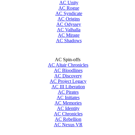
AC Unity
AC Rogue
AC Syndicate
AC Origins
AC Odyssey
AC Valhalla
AC Mirage
AC Shadows
AC Spin-offs
AC Altair Chronicles
AC Bloodlines
AC Discovery
AC Project Legacy
AC III Liberation
AC Pirates
AC Initiates
AC Memories
AC Identity
AC Chronicles
AC Rebellion
AC Nexus VR