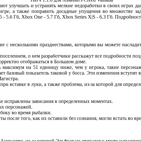
ют улучшать и устранять мелкие недоработки в своих играх даже
гре, а также поправить досадные упущения во множестве зад
S5 - 5.6 Гб, Xbox One - 5.7 Гб, Xbox Series X|S - 6.3 Гб. Подробн
ие с несколькими празднествами, которыми вы можете насладит
поселением, о нем разработчики расскажут все подробности поз
орректно отображаться в Большом доме.
максимум на 51 единицу ниже, чем у игрока, такие персонажи
ает базовый показатель таковой у босса. Эти изменения вступят 
агистра.
при вставке в луки, а также проблема, из-за которой для опред
же исправлены зависания в определенных моментах.
ых персонажей.
 боку во время рыбалки.
ы после того, как их оставили без сознания, могли встать во в
в Анекастре, из-за которой Эльфгар не двигался к месту нападения