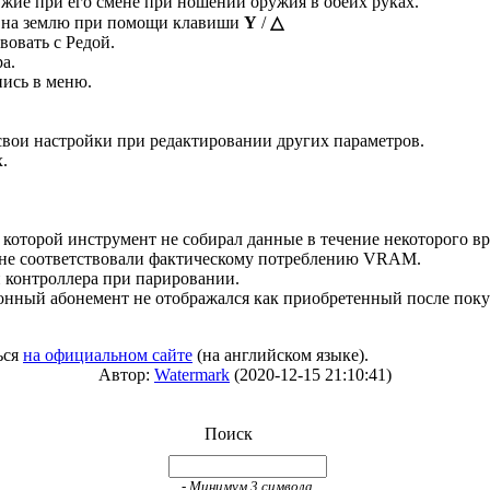
ужие при его смене при ношении оружия в обеих руках.
ь на землю при помощи клавиши
Y
/
△
вовать с Редой.
а.
пись в меню.
свои настройки при редактировании других параметров.
.
а которой инструмент не собирал данные в течение некоторого 
 не соответствовали фактическому потреблению VRAM.
 контроллера при парировании.
сезонный абонемент не отображался как приобретенный после пок
ься
на официальном сайте
(на английском языке).
Автор:
Watermark
(2020-12-15 21:10:41)
Поиск
- Минимум 3 символа