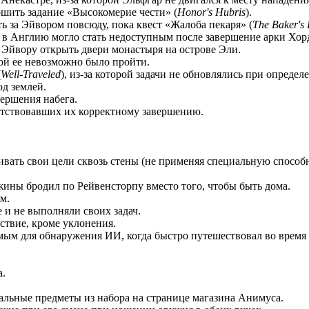
ршить задание «Высокомерие чести» (
Honor's Hubris
).
ть за Эйвором повсюду, пока квест «Жалоба пекаря» (
The Baker's 
е в Англию могло стать недоступным после завершение арки Хор
 Эйвору открыть двери монастыря на острове Эли.
ой ее невозможно было пройти.
(
Well-Traveled
), из-за которой задачи не обновлялись при определ
од землей.
вершения набега.
ятствовавших их корректному завершению.
ивать свои цели сквозь стены (не применяя специальную способн
жины бродил по Рейвенсторпу вместо того, чтобы быть дома.
м.
 и не выполняли своих задач.
ствие, кроме уклонения.
мым для обнаружения ИИ, когда быстро путешествовал во время 
а.
тальные предметы из набора на странице магазина Анимуса.