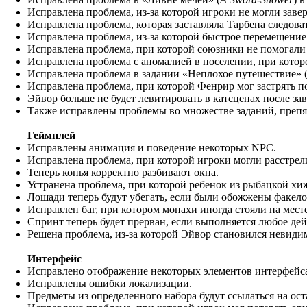
Исправлена проблема, из-за которой игроки не могли заве
Исправлена проблема, которая заставляла Тарбена следова
Исправлена проблема, из-за которой быстрое перемещени
Исправлена проблема, при которой союзники не помогали
Исправлена проблема с аномалией в поселении, при котор
Исправлена проблема в задании «Неплохое путешествие» 
Исправлена проблема, при которой Фенрир мог застрять п
Эйвор больше не будет левитировать в катсценах после за
Также исправлены проблемы во множестве заданий, преп
Геймплей
Исправлены анимация и поведение некоторых NPC.
Исправлена проблема, при которой игроки могли расстрел
Теперь копья корректно разбивают окна.
Устранена проблема, при которой ребенок из рыбацкой хи
Лошади теперь будут убегать, если были обожжены факело
Исправлен баг, при котором монахи иногда стояли на месте
Спринт теперь будет прерван, если выполняется любое дей
Решена проблема, из-за которой Эйвор становился невиди
Интерфейс
Исправлено отображение некоторых элементов интерфейс
Исправлены ошибки локализации.
Предметы из определенного набора будут ссылаться на ос