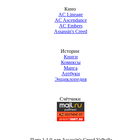
Кино
AC Lineage
AC Ascendance
AC Embers
Assassin's Creed
Истории
Книги
Комиксы
Манга
Артбуки
Энциклопедия
Счётчики
Патч 1.1.0 для Assassin's Creed Valhalla