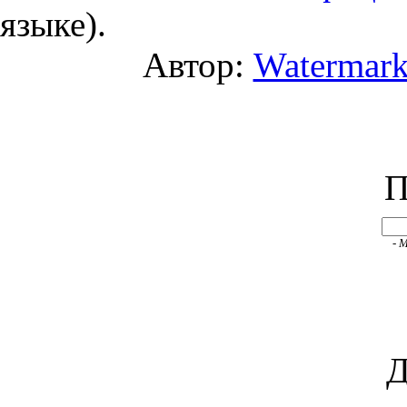
языке).
Автор:
Watermar
П
- 
Д