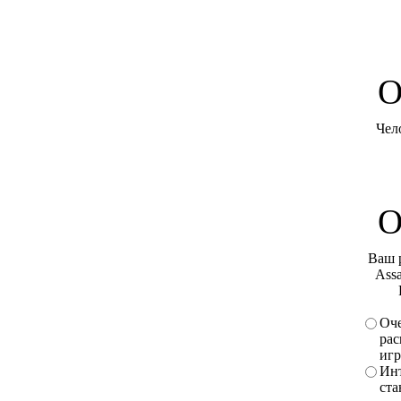
O
Чел
О
Ваш 
Assa
Оче
рас
игр
Инт
ста