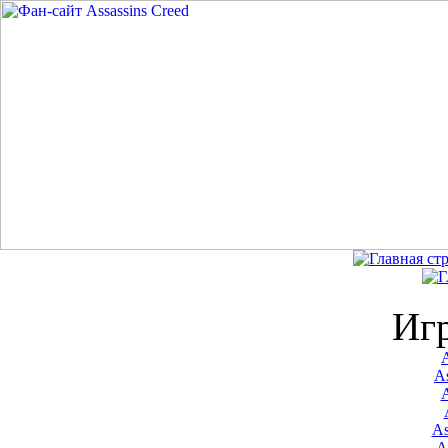
Иг
A
As
As
A