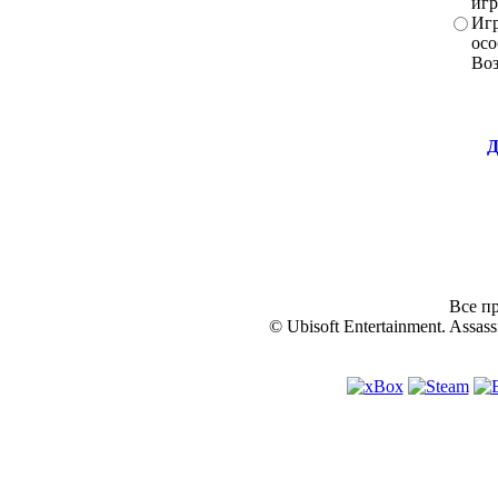
игр
Игр
осо
Во
Д
Все пр
© Ubisoft Entertainment. Assassi