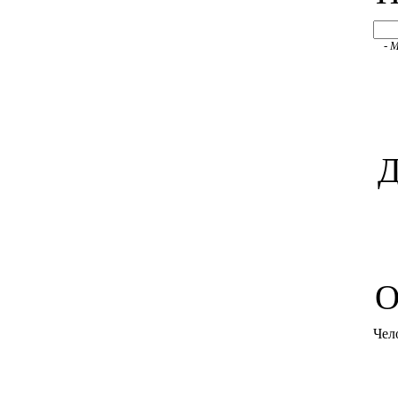
- 
Д
O
Чел