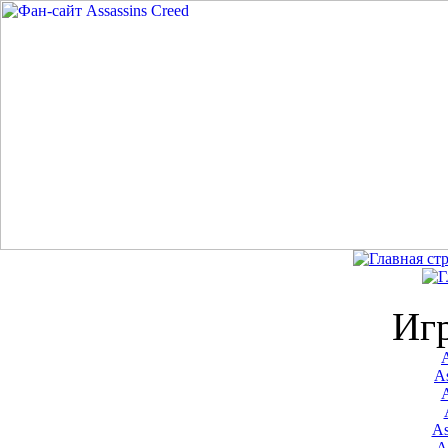
Иг
A
As
As
A