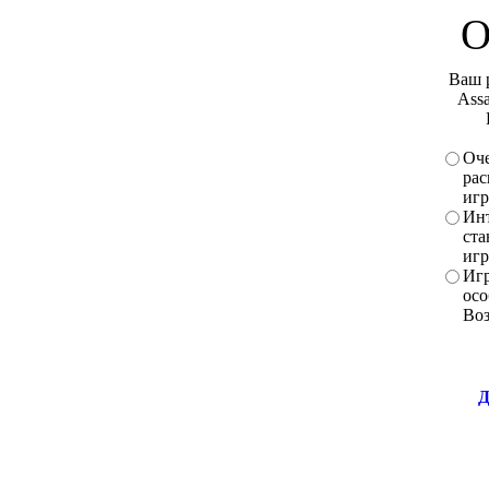
О
Ваш 
Assa
Оче
рас
игр
Инт
ста
игр
Игр
осо
Во
Д