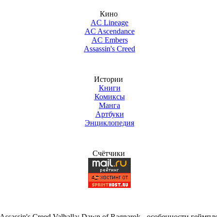
Кино
AC Lineage
AC Ascendance
AC Embers
Assassin's Creed
Истории
Книги
Комиксы
Манга
Артбуки
Энциклопедия
Счётчики
ssassin's Creed Valhalla: Dawn of Ragnarok - особенности геймпл