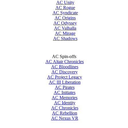
AC Unity
AC Rogue
AC Syndicate
AC Origins
AC Odyssey
AC Valhalla
AC Mirage
AC Shadows
AC Spin-offs
AC Altair Chronicles
AC Bloodlines
AC Discovery
AC Project Legacy
AC III Liberation
AC Pirates
AC Initiates
AC Memories
AC Identity
AC Chronicles
AC Rebellion
AC Nexus VR