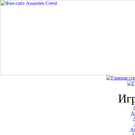
Иг
A
As
As
A