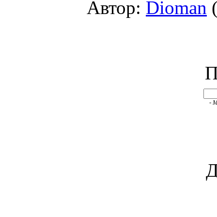
Автор:
Dioman
(
П
- 
Д