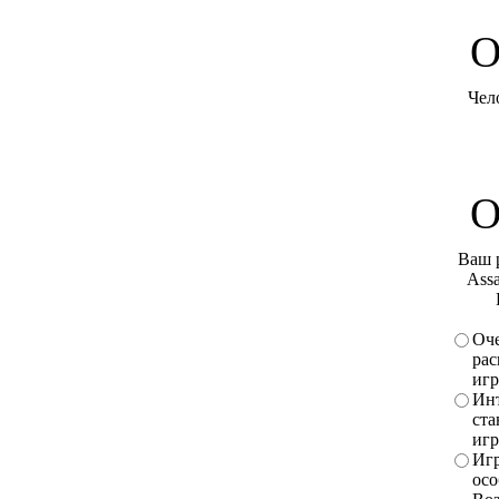
O
Чел
О
Ваш 
Assa
Оче
рас
игр
Инт
ста
игр
Игр
осо