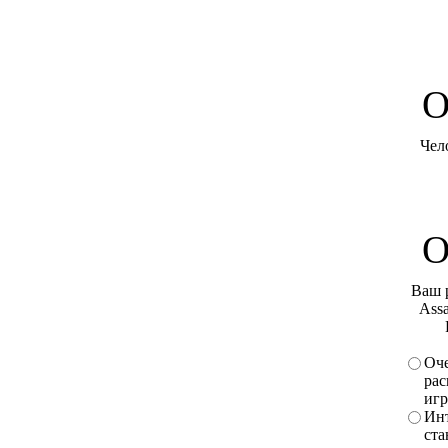
O
Чел
О
Ваш 
Assa
Оче
рас
игр
Инт
ста