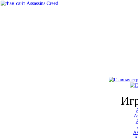
Иг
A
As
As
A