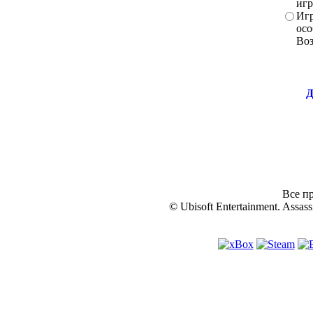
игр
Игр
осо
Во
Д
Все пр
© Ubisoft Entertainment. Assassi