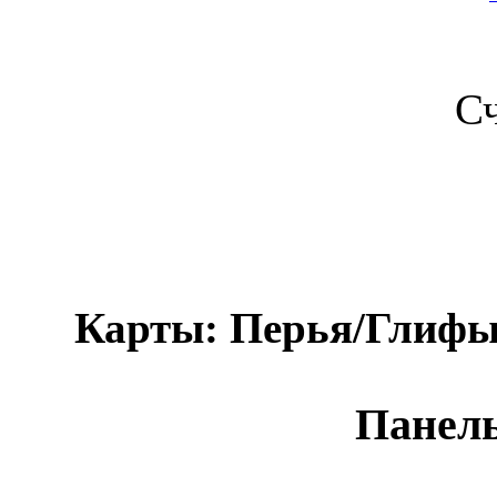
С
Карты: Перья/Глифы/С
Панель