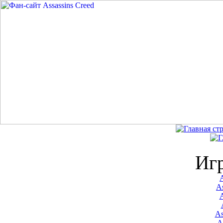
Иг
A
As
As
A