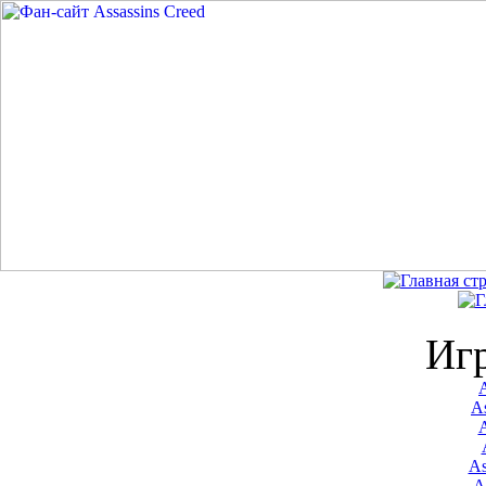
Иг
A
As
As
A