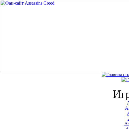
Иг
A
As
As
A