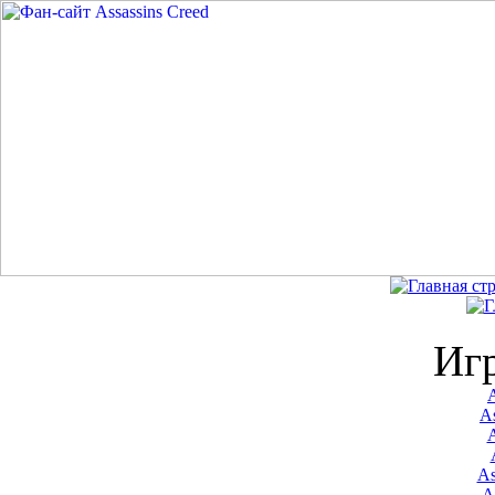
Иг
A
As
As
A