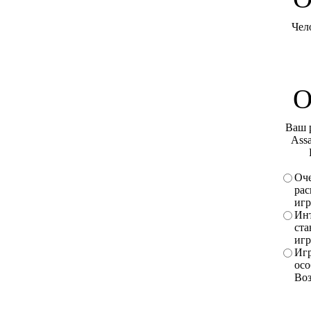
Чел
О
Ваш 
Assa
Оче
рас
игр
Инт
ста
игр
Игр
осо
Во