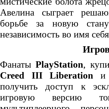
мистические болота жрец
Авелина сыграет реша
борьбе за новую стан
независимость во имя себя
Игров
Фанаты
PlayStation
, куп
Creed III Liberation
получить доступ к эск
игровую версию том
мультиплеерного персо