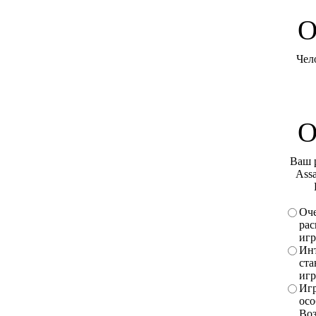
O
Чел
О
Ваш 
Assa
Оче
рас
игр
Инт
ста
игр
Игр
осо
Во