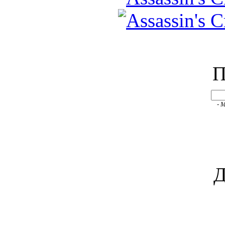
П
- 
Д