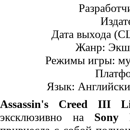
Разработчи
Издате
Дата выхода (С
Жанр: Экш
Режимы игры: му
Платфо
Язык: Английски
Assassin's Creed III Li
эксклюзивно на
Sony P