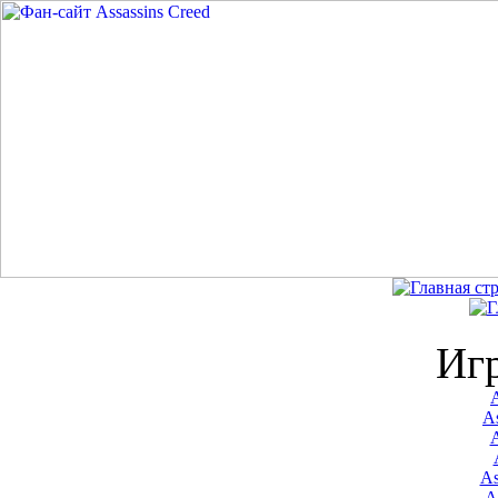
Иг
A
As
As
A