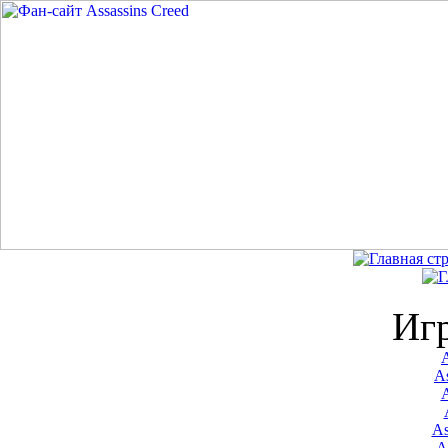
Иг
A
As
As
A