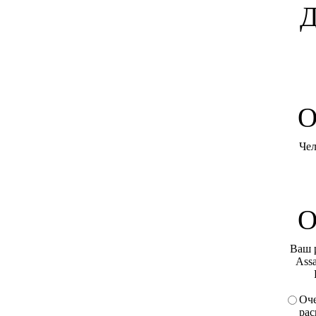
Д
O
Чел
О
Ваш 
Assa
Оче
рас