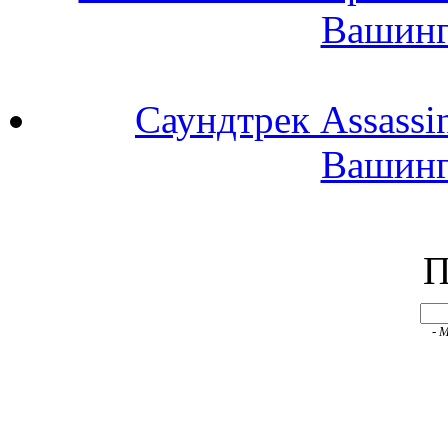
Вашингт
Саундтрек Assassi
Вашингт
П
- 