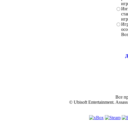
игр
Инт
ста
игр
Игр
осо
Во
Д
Все пр
© Ubisoft Entertainment. Assassi