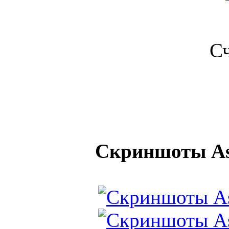
С
Скриншоты Ass