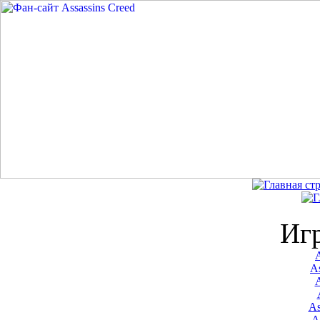
Иг
A
As
As
A