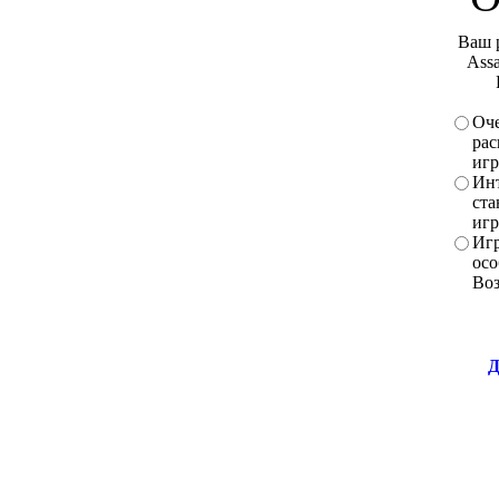
Ваш 
Assa
Оче
рас
игр
Инт
ста
игр
Игр
осо
Во
Д