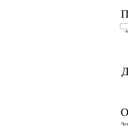
П
- 
Д
O
Чел