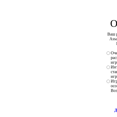
О
Ваш 
Assa
Оче
рас
игр
Инт
ста
игр
Игр
осо
Во
Д