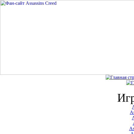
Иг
A
As
As
A