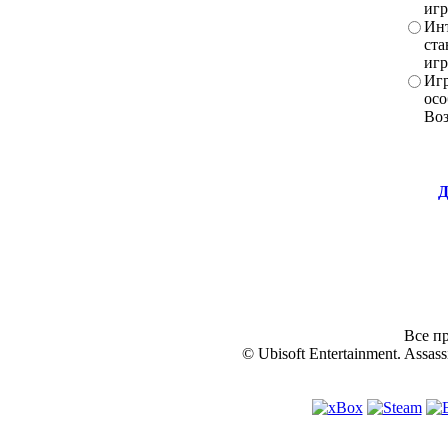
игр
Инт
ста
игр
Игр
осо
Во
Д
Все пр
© Ubisoft Entertainment. Assassi