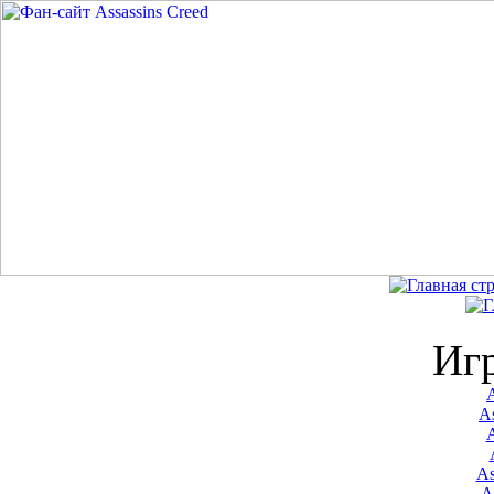
Иг
A
As
As
A