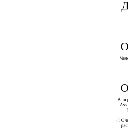
Д
O
Чел
О
Ваш 
Assa
Оче
рас