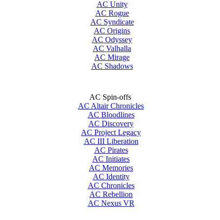
AC Unity
AC Rogue
AC Syndicate
AC Origins
AC Odyssey
AC Valhalla
AC Mirage
AC Shadows
AC Spin-offs
AC Altair Chronicles
AC Bloodlines
AC Discovery
AC Project Legacy
AC III Liberation
AC Pirates
AC Initiates
AC Memories
AC Identity
AC Chronicles
AC Rebellion
AC Nexus VR