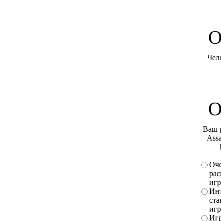
O
Чел
О
Ваш 
Assa
Оче
рас
игр
Инт
ста
игр
Игр