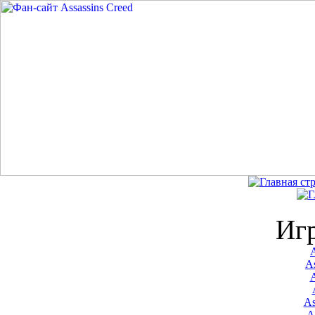
Иг
A
As
As
A