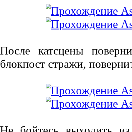
После катсцены поверн
блокпост стражи, повернит
Не бойтесь выходить из