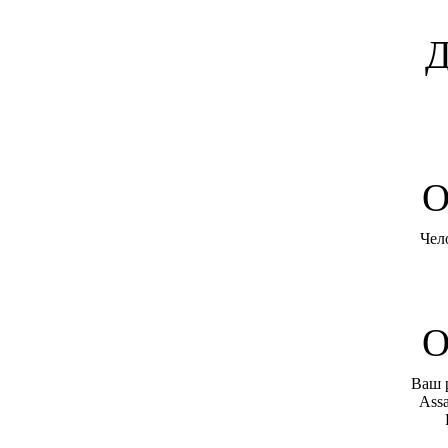
Д
O
Чел
О
Ваш 
Assa