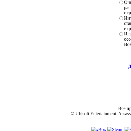
Оче
рас
игр
Инт
ста
игр
Игр
осо
Во
Д
Все пр
© Ubisoft Entertainment. Assassi