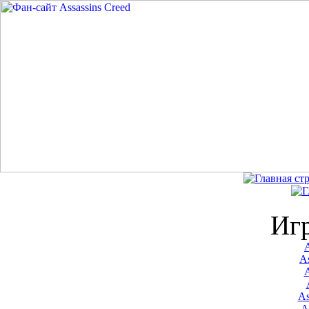
Иг
A
As
As
A