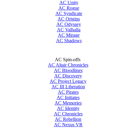
AC Unity
AC Rogue
AC Syndicate
AC Origins
AC Odyssey
AC Valhalla
AC Mirage
AC Shadows
AC Spin-offs
AC Altair Chronicles
AC Bloodlines
AC Discovery
AC Project Legacy
AC III Liberation
AC Pirates
AC Initiates
AC Memories
AC Identity
AC Chronicles
AC Rebellion
AC Nexus VR