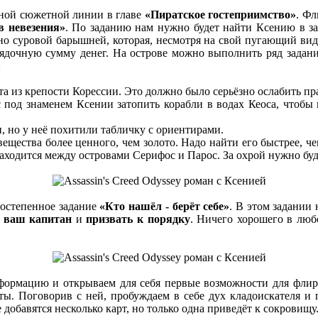
вной сюжетной линии в главе
«Пиратское гостеприимство»
. Фл
в невезения»
. По заданию нам нужно будет найти Ксению в за
 суровой барышней, которая, несмотря на свой пугающий вид, 
орядочную сумму денег. На острове можно выполнить ряд задан
:
ота из крепости Корессии. Это должно было серьёзно ослабить пр
под знаменем Ксении затопить корабли в водах Кеоса, чтобы 
, но у неё похитили табличку с ориентирами.
вещества более ценного, чем золото. Надо найти его быстрее, ч
ходится между островами Серифос и Парос. За охрой нужно буде
ростепенное задание
«Кто нашёл - берёт себе»
. В этом задании
- ваш капитан
и
призвать к порядку
. Ничего хорошего в люб
формацию и открываем для себя первые возможности для флирт
ты. Поговорив с ней, пробуждаем в себе дух кладоискателя и
добавятся несколько карт, но только одна приведёт к сокровищу