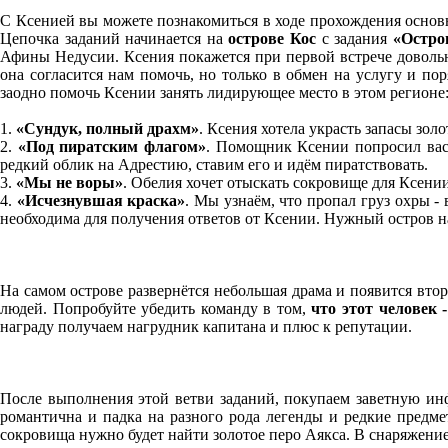
С Ксенией вы можете познакомиться в ходе прохождения осно
Цепочка заданий начинается на
острове Кос
с задания
«Остро
Афины Недусии. Ксения покажется при первой встрече довольно
она согласится нам помочь, но только в обмен на услугу и п
заодно помочь Ксении занять лидирующее место в этом регионе
1.
«Сундук, полный драхм»
. Ксения хотела украсть запасы зол
2.
«Под пиратским флагом»
. Помощник Ксении попросил вас 
редкий облик на Адрестию, ставим его и идём пиратствовать.
3.
«Мы не воры»
. Обелия хочет отыскать сокровище для Ксении
4.
«Исчезнувшая краска»
. Мы узнаём, что пропал груз охры - 
необходима для получения ответов от Ксении. Нужный остров на
На самом острове развернётся небольшая драма и появится вто
людей. Попробуйте убедить команду в том,
что этот человек 
награду получаем нагрудник капитана и плюс к репутации.
После выполнения этой ветви заданий, покупаем заветную ин
романтична и падка на разного рода легенды и редкие предме
сокровища нужно будет найти золотое перо Аякса. В снаряжение 