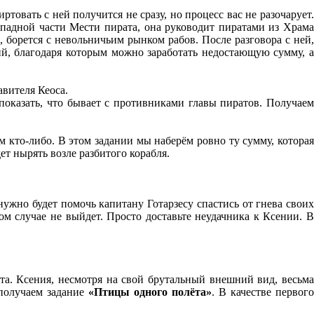
иртовать с ней получится не сразу, но процесс вас не разочарует
падной части Мести пирата, она руководит пиратами из Храм
борется с невольничьим рынком рабов. После разговора с ней,
ий, благодаря которым можно заработать недостающую сумму, а
авителя Кеоса.
показать, что бывает с противниками главы пиратов. Получае
ем кто-либо. В этом задании мы наберём ровно ту сумму, котора
т нырять возле разбитого корабля.
 нужно будет помочь капитану Готарзесу спастись от гнева свои
ом случае не выйдет. Просто доставьте неудачника к Ксении. 
а. Ксения, несмотря на свой брутальный внешний вид, весьма
 получаем задание
«Птицы одного полёта»
. В качестве первого
.