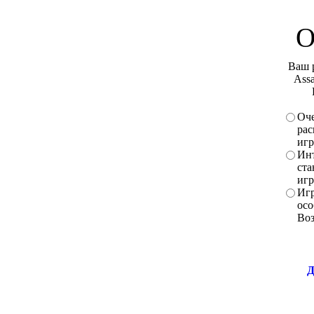
О
Ваш 
Assa
Оче
рас
игр
Инт
ста
игр
Игр
осо
Во
Д