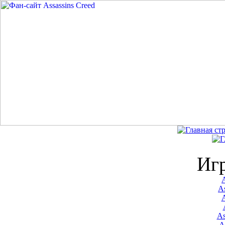
Иг
A
As
As
A