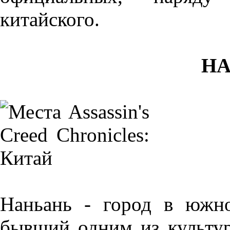
китайского.
НА
Наньань - город в южн
бывший одним из культу