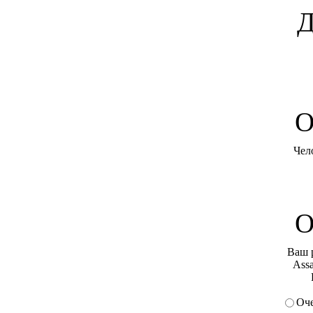
Д
O
Чел
О
Ваш 
Assa
Оче