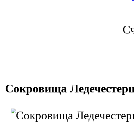
С
Сокровища Ледечестершир