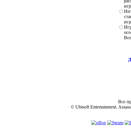
рас
игр
Инт
ста
игр
Игр
осо
Во
Д
Все пр
© Ubisoft Entertainment. Assassi