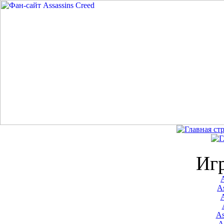
Иг
A
As
As
A