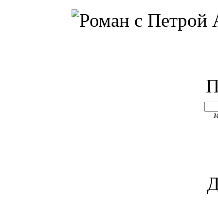
П
- 
Д