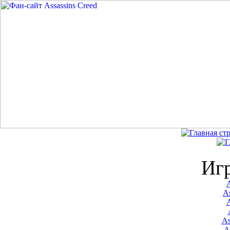
Иг
A
As
As
A