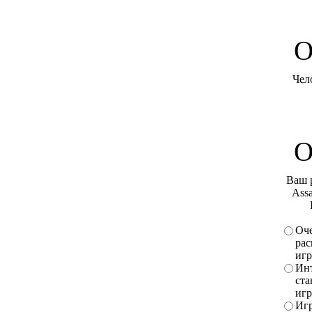
O
Чел
О
Ваш 
Assa
Оче
рас
игр
Инт
ста
игр
Игр