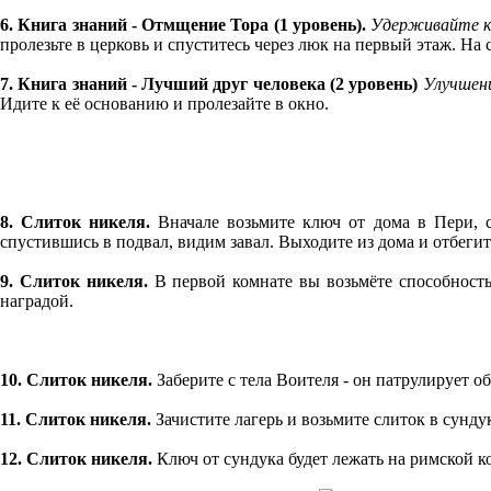
6. Книга знаний - Отмщение Тора (1 уровень).
Удерживайте кн
пролезьте в церковь и спуститесь через люк на первый этаж. На 
7. Книга знаний - Лучший друг человека (2 уровень)
Улучшени
Идите к её основанию и пролезайте в окно.
8. Слиток никеля.
Вначале возьмите ключ от дома в Пери, с
спустившись в подвал, видим завал. Выходите из дома и отбегит
9. Слиток никеля.
В первой комнате вы возьмёте способност
наградой.
10. Слиток никеля.
Заберите с тела Воителя - он патрулирует об
11. Слиток никеля.
Зачистите лагерь и возьмите слиток в сунду
12. Слиток никеля.
Ключ от сундука будет лежать на римской ко