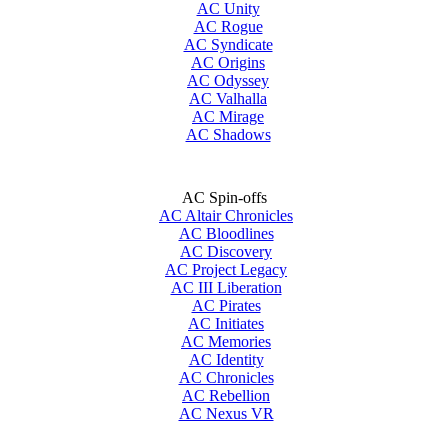
AC Unity
AC Rogue
AC Syndicate
AC Origins
AC Odyssey
AC Valhalla
AC Mirage
AC Shadows
AC Spin-offs
AC Altair Chronicles
AC Bloodlines
AC Discovery
AC Project Legacy
AC III Liberation
AC Pirates
AC Initiates
AC Memories
AC Identity
AC Chronicles
AC Rebellion
AC Nexus VR