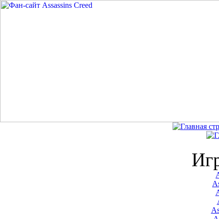
Иг
A
As
As
A