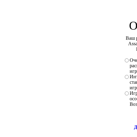
О
Ваш 
Assa
Оче
рас
игр
Инт
ста
игр
Игр
осо
Во
Д