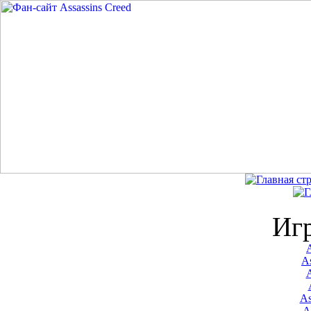
Иг
A
As
As
A