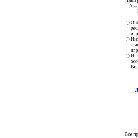
Ваш 
Assa
Оче
рас
игр
Инт
ста
игр
Игр
осо
Во
Д
Все пр