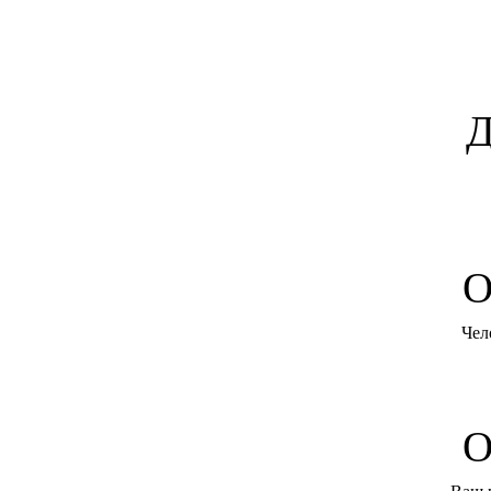
Д
O
Чел
О