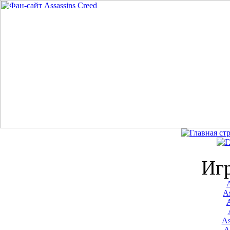
Иг
A
As
As
A