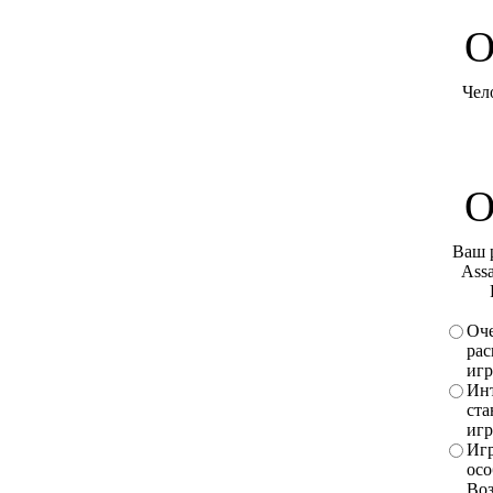
O
Чел
О
Ваш 
Assa
Оче
рас
игр
Инт
ста
игр
Игр
осо
Во