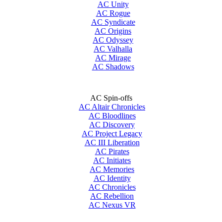
AC Unity
AC Rogue
AC Syndicate
AC Origins
AC Odyssey
AC Valhalla
AC Mirage
AC Shadows
AC Spin-offs
AC Altair Chronicles
AC Bloodlines
AC Discovery
AC Project Legacy
AC III Liberation
AC Pirates
AC Initiates
AC Memories
AC Identity
AC Chronicles
AC Rebellion
AC Nexus VR