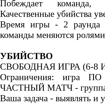
Побеждает команда, 
Качественные убийства ув
Время игры - 2 раунда
команды меняются ролями
УБИЙСТВО
СВОБОДНАЯ ИГРА (6-8 И
Ограничения: игра П
ЧАСТНЫЙ МАТЧ - группа 
Ваша задача - выявлять и 