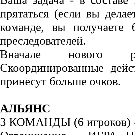
прятаться (если вы дела
команде, вы получаете 
преследователей.
Вначале нового р
Скоординированные дейс
принесут больше очков.
АЛЬЯНС
3 КОМАНДЫ (6 игроков) - 