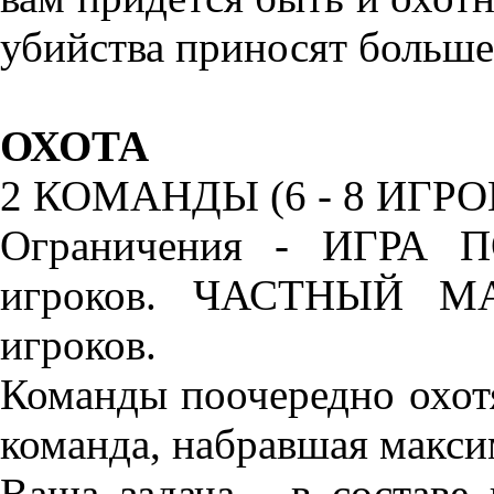
убийства приносят больше
ОХОТА
2 КОМАНДЫ (6 - 8 ИГРОКО
Ограничения - ИГРА 
игроков. ЧАСТНЫЙ МА
игроков.
Команды поочередно охотя
команда, набравшая макси
Ваша задача - в составе