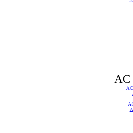
AC 
AC 
AC
A