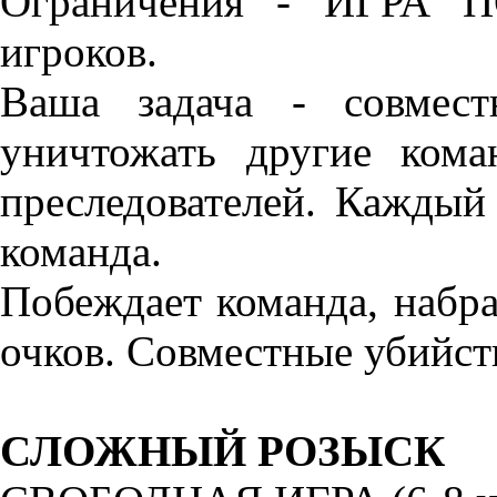
Ограничения - ИГРА 
игроков.
Ваша задача - совмест
уничтожать другие ком
преследователей. Каждый
команда.
Побеждает команда, набр
очков. Совместные убийст
СЛОЖНЫЙ РОЗЫСК