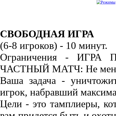
СВОБОДНАЯ ИГРА
(6-8 игроков) - 10 минут.
Ограничения - ИГРА 
ЧАСТНЫЙ МАТЧ: Не менее 
Ваша задача - уничтожи
игрок, набравший максима
Цели - это тамплиеры, кот
вам придется быть и охот