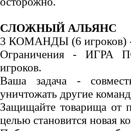
осторожно.
СЛОЖНЫЙ АЛЬЯНС
3 КОМАНДЫ (6 игроков) - 
Ограничения - ИГРА 
игроков.
Ваша задача - совмест
уничтожать другие команд
Защищайте товарища от п
целью становится новая к