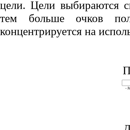
цели. Цели выбираются с
тем больше очков пол
концентрируется на испол
П
- 
Д