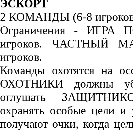
ЭСКОРТ
2 КОМАНДЫ (6-8 игроков) 
Ограничения - ИГРА 
игроков. ЧАСТНЫЙ МА
игроков.
Команды охотятся на о
ОХОТНИКИ должны уб
оглушать ЗАЩИТНИ
охранять особые цели
получают очки, когда цел