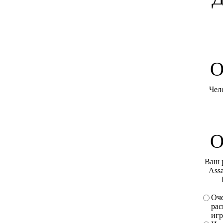
O
Чел
О
Ваш 
Assa
Оче
рас
игр