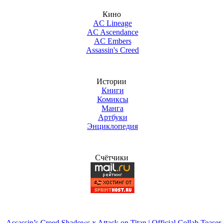
Кино
AC Lineage
AC Ascendance
AC Embers
Assassin's Creed
Истории
Книги
Комиксы
Манга
Артбуки
Энциклопедия
Счётчики
Assassin’s Creed Shadows x Attack on Titan | Official Collab Teaser