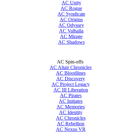
AC Unity
AC Rogue
AC Syndicate
AC Origins
AC Odyssey
AC Valhalla
AC Mirage
AC Shadows
AC Spin-offs
AC Altair Chronicles
AC Bloodlines
AC Discovery
AC Project Legacy
AC III Liberation
AC Pirates
AC Initiates
AC Memories
AC Identity
AC Chronicles
AC Rebellion
AC Nexus VR