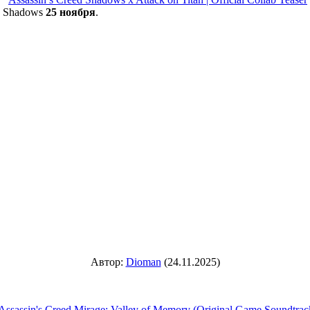
ed Shadows
25 ноября
.
Автор:
Dioman
(24.11.2025)
Assassin's Creed Mirage: Valley of Memory (Original Game Soundtrac