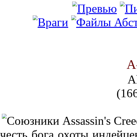
А
A
(166
честь бога охоты индейце