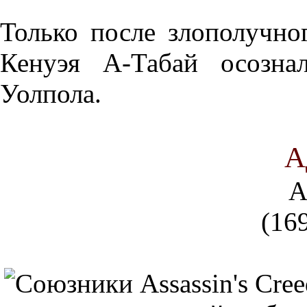
Только после злополучно
Кенуэя А-Табай осозна
Уолпола.
А
A
(169