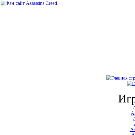
Иг
A
As
As
A