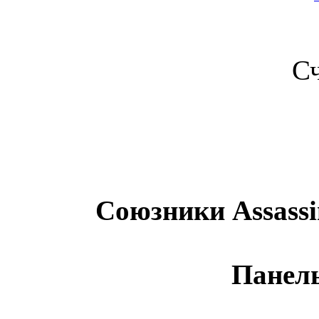
С
Союзники Assassin
Панел