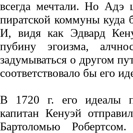
всегда мечтали. Но Адэ 
пиратской коммуны куда б
И, видя как Эдвард Кен
пубину эгоизма, алчно
задумываться о другом пути
соответствовало бы его ид
В 1720 г. его идеалы п
капитан Кенуэй отправи
Бартоломью Робертсом.