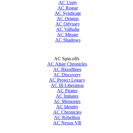
AC Unity
AC Rogue
AC Syndicate
AC Origins
AC Odyssey
AC Valhalla
AC Mirage
AC Shadows
AC Spin-offs
AC Altair Chronicles
AC Bloodlines
AC Discovery
AC Project Legacy
AC III Liberation
AC Pirates
AC Initiates
AC Memories
AC Identity
AC Chronicles
AC Rebellion
AC Nexus VR