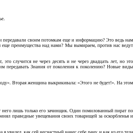
ье.
ни передавали своим потомкам еще и информацию? Это ведь нам
им еще преимущества над нами? Мы вымираем, против нас ведут
то случится не через десять и не через двадцать лет, но это
 им передавать Знания от поколения к поколению? Новые виды
роду». Вторая женщина выкрикивала: «Этого не будет!». На этом
т него лишь только его зачинщик. Один помилованный пират по
принял праведные увещевания своих товарищей за оскорбленья и
 я увидел, как сей несчастный нанес себе рану, и как из его тела