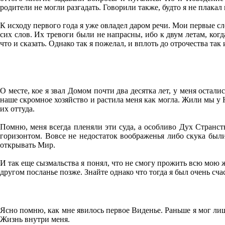
родители не могли разгадать. Говорили также, будто я не плакал
К исходу первого года я уже овладел даром речи. Мои первые с
сих слов. Их тревоги были не напрасны, ибо к двум летам, ког
что и сказать. Однако так я пожелал, и вплоть до отрочества та
О месте, кое я звал Домом почти два десятка лет, у меня оста
наше скромное хозяйство и растила меня как могла. Жили мы у
их оттуда.
Помню, меня всегда пленяли эти суда, а особливо Дух Странств
горизонтом. Вовсе не недостаток воображенья либо скука были
открывать Мир.
И так еще сызмальства я понял, что не смогу прожить всю мою 
другом посланье позже. Знайте однако что тогда я был очень сч
Ясно помню, как мне явилось первое Виденье. Раньше я мог ли
Жизнь внутри меня.