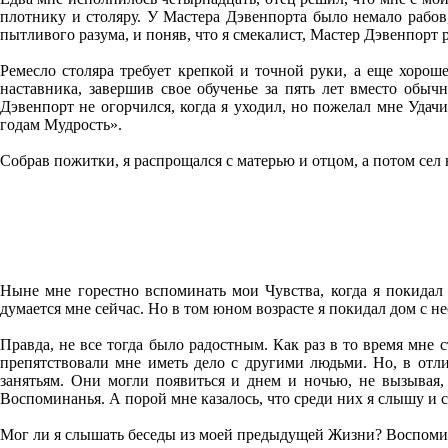
плотнику и столяру. У Мастера Дэвенпорта было немало рабо
пытливого разума, и поняв, что я смекалист, Мастер Дэвенпорт р
Ремесло столяра требует крепкой и точной руки, а еще хорош
наставника, завершив свое обученье за пять лет вместо обы
Дэвенпорт не огорчился, когда я уходил, но пожелал мне Удачи
годам Мудрость».
Собрав пожитки, я распрощался с матерью и отцом, а потом сел
Ныне мне горестно вспоминать мои Чувства, когда я покидал
думается мне сейчас. Но в том юном возрасте я покидал дом с 
Правда, не все тогда было радостным. Как раз в то время мне 
препятствовали мне иметь дело с другими людьми. Но, в отл
занятьям. Они могли появиться и днем и ночью, не вызывая, 
Воспоминанья. А порой мне казалось, что среди них я слышу и 
Мог ли я слышать беседы из моей предыдущей Жизни? Воспоминан