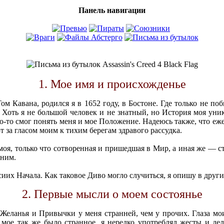
Панель навигации
1. Мое имя и происхожденье
ом Кавана, родился я в 1652 году, в Бостоне. Где только не поб
Хоть я не большой человек и не знатный, но История моя уник
о-то смог понять меня и мое Положение. Надеюсь также, что еж
т за гласом моим к тихим берегам здравого рассудка.
а моя, только что сотворенная и пришедшая в Мир, а иная же — с
 ним.
сиих Начала. Как таковое Диво могло случиться, я опишу в дру
2. Первые мысли о моем состоянье
Желанья и Привычки у меня странней, чем у прочих. Глаза мои
мое так же было странное, я нередко употреблял жесты и дел