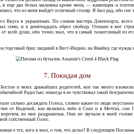
в, и еще два белых мальчика кроме меня, — каменщик и плотн
ешил, что из меня выйдет отличный столяр. Я был рад, ибо сие з
его Вкуса в украшеньях. По словам мастера Дэвенпорта, всего
чных семи, и в девятнадцать обрел свободу. Отныне я мог ст
 от всей души, ибо точно знал, что я самый талантливый из ег
 на торговый бриг, шедший в Вест-Индию, на Ямайку, где нужда
7. Покидая дом
 Бостон и моих дражайших родителей, кои так много вложили
необычайной Радостью: никогда я не чувствовал такой безгранич
стали сильно досаждать Голоса, словно какие-то люди неустанн
ичие от Видений, кои являлись либо в Снах и в Мечтах, сии 
впрочем, во мне раздраженья. Они не звучали в моей голове 
свой собственный Голос.
ья о тех, кого я знал, о том, что делал? В следующем Послань