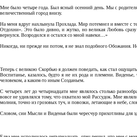
Мне было четыре года. Был ясный осенний день. Мы с родителям
величественный город внизу.
На меня вдруг нахлынула Прохлада. Мир потемнел и вместе с те
Отдохни». Это было дивно, и жутко, но великая Любовь сразу 
вернулся. Возродился и остался со мной навеки…»
Никогда, ни прежде ни потом, я не знал подобного Обожания. Н
Теперь с великою Скорбью я должен поведать, как стал ощущать
Воспитанье, казалось, будто я не их рода и племени. Виденье,
человеком, а каким-то иным Созданьем.
С четырех лет до четырнадцати мне являлось столько разнообра
вовсе не удивлялся тому, что охватило мой Рассудок. Мне явл
молния, точно из грозовых туч, и повозки, летающие в небе, с
Словом, сии Мысли и Виденья были чересчур прихотливы для зд
Едва мне исполнилось четырнадцать, отец решил, что мне с мо