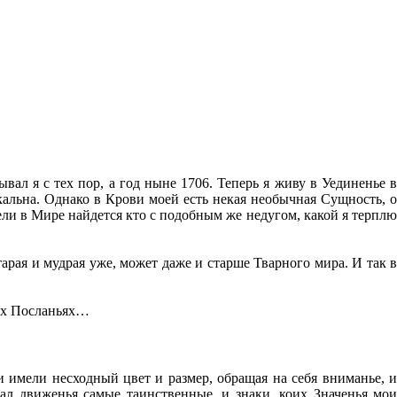
ывал я с тех пор, а год ныне 1706. Теперь я живу в Уединенье в
альна. Однако в Крови моей есть некая необычная Сущность, о
ели в Мире найдется кто с подобным же недугом, какой я терплю
тарая и мудрая уже, может даже и старше Тварного мира. И так в
гих Посланьях…
 имели несходный цвет и размер, обращая на себя вниманье, и
ал движенья самые таинственные, и знаки, коих Значенья мои