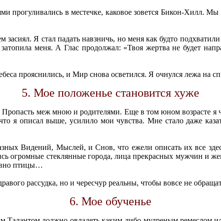
и прогуливались в местечке, каковое зовется Бикон-Хилл. Мы к
м засиял. Я стал падать навзничь, но меня как будто подхватил
затопила меня. А Глас продолжал: «Твоя жертва не будет напр
ебеса прояснились, и Мир снова осветился. Я очнулся лежа на 
5. Мое положенье становится хуже
 Пропасть меж мною и родителями. Еще в том юном возрасте я чу
 что я описал выше, усилило мои чувства. Мне стало даже каза
зных Видений, Мыслей, и Снов, что ежели описать их все здесь,
ялись огромные стеклянные города, лица прекрасных мужчин и ж
ловно птицы…
равого рассудка, но и чересчур реальны, чтобы вовсе не обращ
6. Мое обученье
им Талантом должно овладеть каким-либо мудреным ремеслом ил