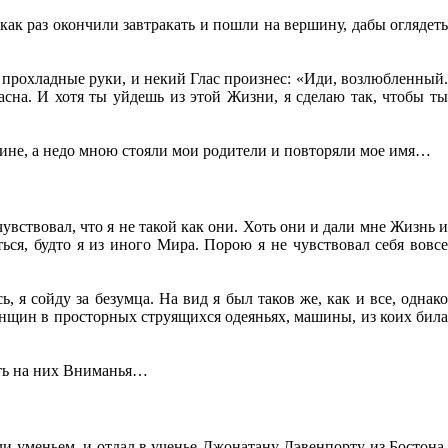
ак раз окончили завтракать и пошли на вершину, дабы оглядеть
и прохладные руки, и некий Глас произнес: «Иди, возлюбленный.
асна. И хотя ты уйдешь из этой Жизни, я сделаю так, чтобы ты
спине, а недо мною стояли мои родители и повторяли мое имя…
вствовал, что я не такой как они. Хоть они и дали мне Жизнь и
ться, будто я из иного Мира. Порою я не чувствовал себя вовсе
 я сойду за безумца. На вид я был таков же, как и все, однако
енщин в просторных струящихся одеяньях, машины, из коих била
ать на них Вниманья…
и уменьем, и отдал в ученье Джонатану Дэвенпорту из Бостона,