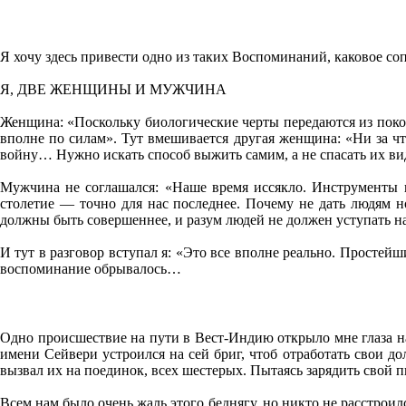
Я хочу здесь привести одно из таких Воспоминаний, каковое со
Я, ДВЕ ЖЕНЩИНЫ И МУЖЧИНА
Женщина: «Поскольку биологические черты передаются из поко
вполне по силам». Тут вмешивается другая женщина: «Ни за ч
войну… Нужно искать способ выжить самим, а не спасать их ви
Мужчина не соглашался: «Наше время иссякло. Инструменты на
столетие — точно для нас последнее. Почему не дать людям 
должны быть совершеннее, и разум людей не должен уступать
И тут в разговор вступал я: «Это все вполне реально. Простей
воспоминание обрывалось…
Одно происшествие на пути в Вест-Индию открыло мне глаза на
имени Сейвери устроился на сей бриг, чтоб отработать свои д
вызвал их на поединок, всех шестерых. Пытаясь зарядить свой п
Всем нам было очень жаль этого беднягу, но никто не расстроился 