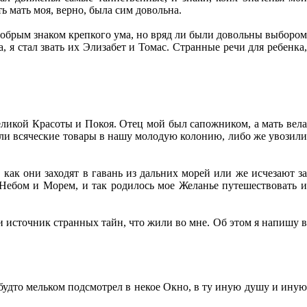
ть мать моя, верно, была сим довольна.
добрым знаком крепкого ума, но вряд ли были довольны выбором
 я стал звать их Элизабет и Томас. Странные речи для ребенка,
великой Красоты и Покоя. Отец мой был сапожником, а мать вела
или всяческие товары в нашу молодую колонию, либо же увозили
 как они заходят в гавань из дальних морей или же исчезают за
 Небом и Морем, и так родилось мое Желанье путешествовать и
и источник странных тайн, что жили во мне. Об этом я напишу в
будто мельком подсмотрел в некое Окно, в ту иную душу и иную