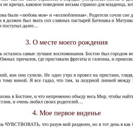
 и не кричал, каковое поведение весьма странно для младенца, хо
лова были «любовь моя» и «возлюбленная». Родители сочли сие 
да я должен был звать сих славных пастырей Батюшка и Матушка,
к и поступал далее…
3. О месте моего рождения
лись остались самые лучшие воспоминания. Бостон был городом 
 Южных причалов, где приставали фрегаты и галеоны, и привоз
ий, кои они сулили. Не одно утро я провел на пристани, глядя,
 тому виной. Я все гадал, что там, за лазурной линией между
жизнь в Бостоне, и что непременно объеду весь Мир, чтобы найт
астлив, и очень любил своих родителей…
4. Мое первое виденье
шь ЧУВСТВОВАТЬ, что разум мой раздвоен, но в тот день я как 