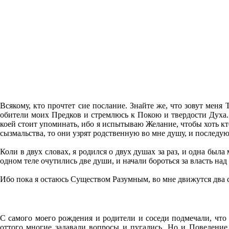
Всякому, кто прочтет сие послание. Знайте же, что зовут меня Т
обители моих Предков и стремлюсь к Покою и твердости Духа. 
коей стоит упоминать, ибо я испытываю Желание, чтобы хоть кт
сызмальства, то они узрят родственную во мне душу, и последую
Коли в двух словах, я родился о двух душах за раз, и одна был
одном теле очутились две души, и начали бороться за власть над
Ибо пока я остаюсь Существом Разумным, во мне движутся два 
С самого моего рождения и родители и соседи подмечали, что 
оттого многие задавали вопросы и пугались. Но и Поведение 