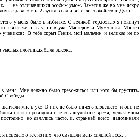
ик, — не отличавшихся особым умом. Заметив же во мне искру
анятье давало мне 2 фунта в год и великое спокойствие Духа.
 этого у меня было в избытке. С великой гордостью я покинул
роить свою жизнь сам, став уже Мастером и Мужчиной. Мастер
о учеников: «В тебе скрыт Гений, мой мальчик, и великая не по
 в умелых плотниках была высока.
 в меня. Мне должно было тревожиться или хотя бы грустить,
ной Свободы.
о шептали мне в ухо. В них не было ничего зловещего, и они не
Голоса порой приходили в очень неудобное время, мешая моим
постоянно, но являлись часто, и, странней всего, напоминали
е я поведаю о тех из них, что смущали меня сильней всех…