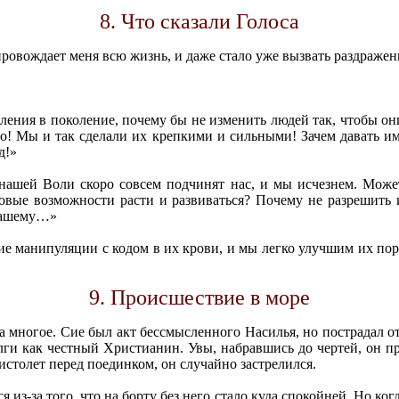
8. Что сказали Голоса
провождает меня всю жизнь, и даже стало уже вызвать раздражен
ления в поколение, почему бы не изменить людей так, чтобы о
то! Мы и так сделали их крепкими и сильными! Зачем давать 
д!»
шей Воли скоро совсем подчинят нас, и мы исчезнем. Может, э
новые возможности расти и развиваться? Почему не разрешить
 нашему…»
шие манипуляции с кодом в их крови, и мы легко улучшим их по
9. Происшествие в море
 многое. Сие был акт бессмысленного Насилья, но пострадал о
олги как честный Христианин. Увы, набравшись до чертей, он 
истолет перед поединком, он случайно застрелился.
из-за того, что на борту без него стало куда спокойней. Но когда