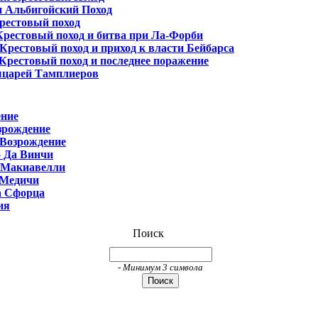
 Альбигойский Поход
рестовый поход
рестовый поход и битва при Ла-Форби
Крестовый поход и приход к власти Бейбарса
Крестовый поход и последнее поражение
ыцарей Тамплиеров
ение
зрождение
Возрождение
 Да Винчи
 Макиавелли
 Медичи
а Сфорца
ия
Поиск
- Минимум 3 символа