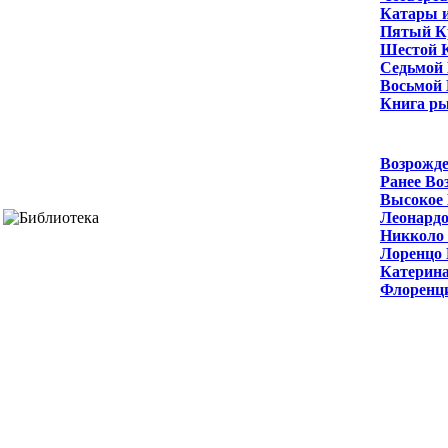
Катары и
Пятый К
Шестой К
Седьмой 
Восьмой 
Книга р
Возрожд
Ранее Во
Высокое 
Леонардо
Никколо
Лоренцо
Катерин
Флоренц