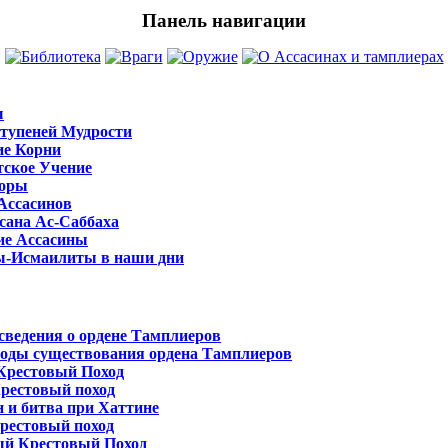
Панель навигации
ы
тупеней Мудрости
ие Корни
ское Учение
Горы
Ассасинов
сана Ас-Саббаха
ие Ассасины
ы-Исмаилиты в наши дни
сведения о ордене Тамплиеров
оды существования ордена Тамплиеров
Крестовый Поход
рестовый поход
 и битва при Хаттине
рестовый поход
ый Крестовый Поход