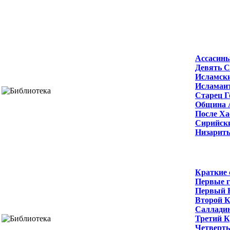
Ассасин
Девять С
Исламск
Исламаит
Старец 
Община 
После Ха
Сирийск
Низарит
Краткие 
Первые г
Первый 
Второй К
Салладин
Третий К
Четверт